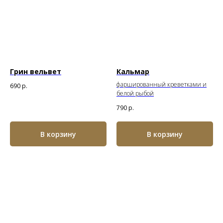
Грин вельвет
Кальмар
фаршированный креветками и
690
р.
белой рыбой
790
р.
В корзину
В корзину