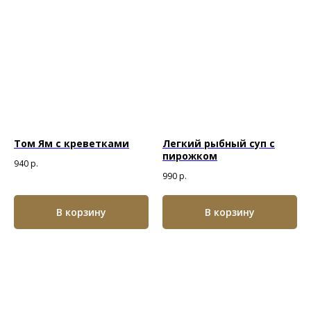
Том Ям с креветками
Легкий рыбный суп с
пирожком
940
р.
990
р.
В корзину
В корзину