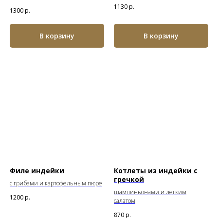
1130
р.
1300
р.
В корзину
В корзину
Филе индейки
Котлеты из индейки
с
гречкой
с грибами и картофельным пюре
шампиньонами и легким
1200
р.
салатом
870
р.