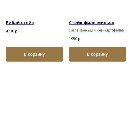
Рибай стейк
Стейк филе-миньон
с запеченным мини-картофелем
4730
р.
1950
р.
В корзину
В корзину