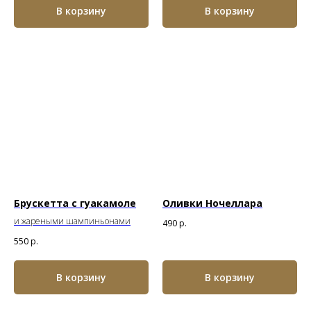
В корзину
В корзину
Брускетта с гуакамоле
Оливки Ночеллара
и жареными шампиньонами
490
р.
550
р.
В корзину
В корзину