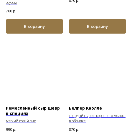
870
р.
соусом
760
р.
В корзину
В корзину
Ремесленный сыр Шевр
Белпер Кнолле
в специях
твердый сыр из коровьего молока
мягкий козий сыр
в обсыпке
990
р.
870
р.