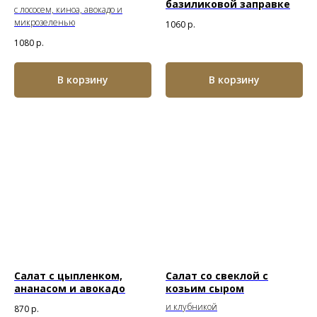
базиликовой заправке
с лососем, киноа, авокадо и
микрозеленью
1060
р.
1080
р.
В корзину
В корзину
Салат c цыпленком,
Салат со свеклой с
ананасом и авокадо
козьим сыром
и клубникой
870
р.