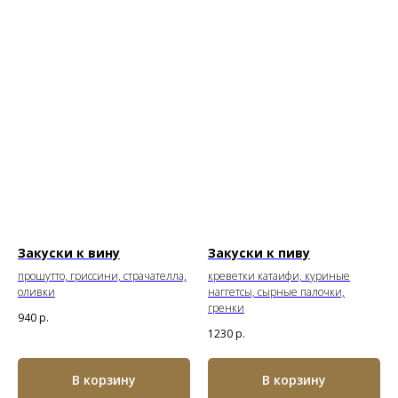
Закуски к вину
Закуски к пиву
прошутто, гриссини, страчателла,
креветки катаифи, куриные
оливки
наггетсы, сырные палочки,
гренки
940
р.
1230
р.
В корзину
В корзину