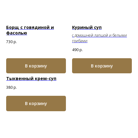
Борщ с говядиной и
Куриный суп
фасолью
с домашней лапшой и белыми
грибами
730
р.
490
р.
В корзину
В корзину
Тыквенный крем-суп
380
р.
В корзину