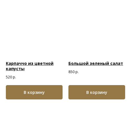
Карпаччо из цветной
Большой зеленый салат
капусты
850
р.
520
р.
В корзину
В корзину