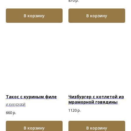
870
р.
В корзину
В корзину
Такос с куриным филе
Чизбургер с котлетой из
мраморной говядины
и кукурузой
1120
р.
660
р.
В корзину
В корзину