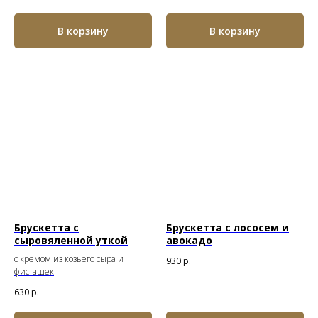
В корзину
В корзину
Брускетта с
Брускетта с лососем и
сыровяленной уткой
авокадо
с кремом из козьего сыра и
930
р.
фисташек
630
р.