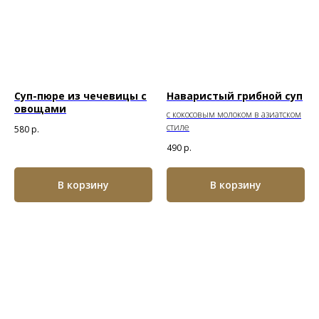
Суп-пюре из чечевицы с
Наваристый грибной суп
овощами
с кокосовым молоком в азиатском
стиле
580
р.
490
р.
В корзину
В корзину