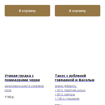
В корзину
В корзину
Утиная грудка с
Такос с рубленой
помидорами черри
говядиной и фасолью
маринованными в сливовом
можно добавить:
соусе
+ 90 р. томатная сальса
+ 80 р. сметана
1160
р.
+ 140 р. гуакамоле