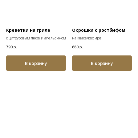
Креветки на гриле
Окрошка с ростбифом
с цитрусовым пюре и апельсином
на квасе/кефире
790
р.
680
р.
В корзину
В корзину