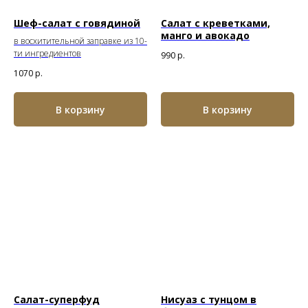
Шеф-салат с говядиной
Салат с креветками,
манго и авокадо
в восхитительной заправке из 10-
ти ингредиентов
990
р.
1070
р.
В корзину
В корзину
Салат-суперфуд
Нисуаз с тунцом
в