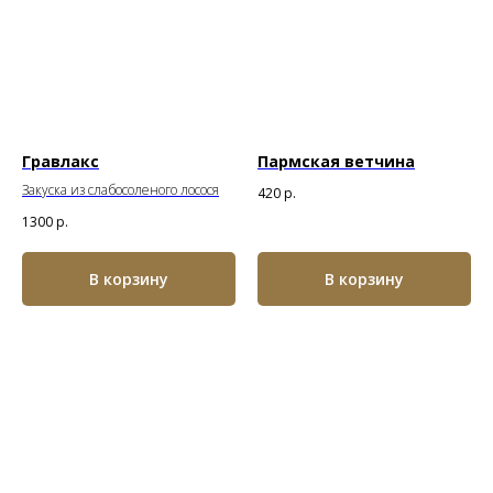
Гравлакс
Пармская ветчина
Закуска из слабосоленого лосося
420
р.
1300
р.
В корзину
В корзину