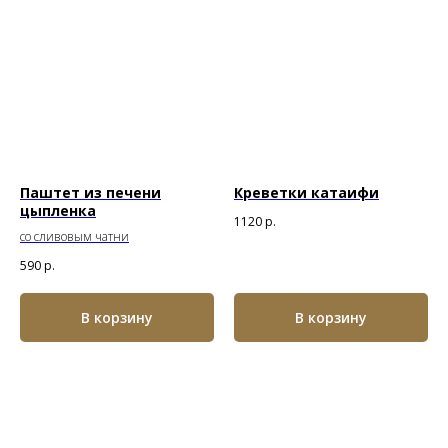
Паштет из печени
Креветки катаифи
цыпленка
1120
р.
со сливовым чатни
590
р.
В корзину
В корзину