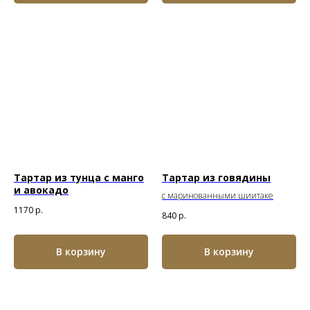
Тартар из тунца с манго
Тартар из говядины
и авокадо
с маринованными шиитаке
1170
р.
840
р.
В корзину
В корзину