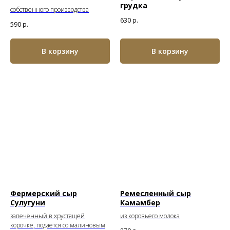
грудка
собственного производства
630
р.
590
р.
В корзину
В корзину
Фермерский сыр
Ремесленный сыр
Сулугуни
Камамбер
запечённый в хрустящей
из коровьего молока
корочке, подается со малиновым