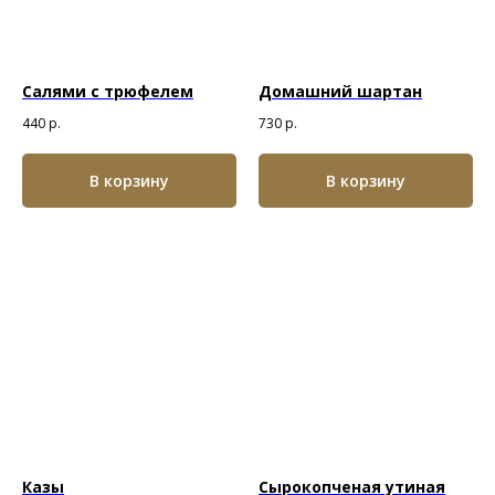
Салями с трюфелем
Домашний шартан
440
р.
730
р.
В корзину
В корзину
Казы
Сырокопченая утиная