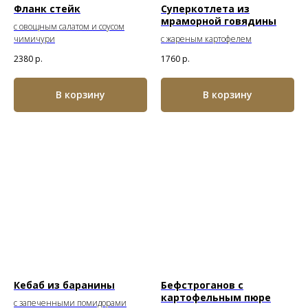
Фланк стейк
Суперкотлета из
мраморной говядины
с овощным салатом и соусом
чимичури
с жареным картофелем
2380
р.
1760
р.
В корзину
В корзину
Кебаб из баранины
Бефстроганов с
картофельным пюре
с запеченными помидорами